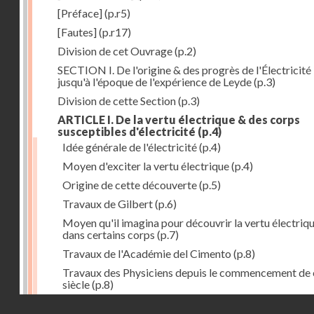
[Préface]
(p.r5)
[Fautes]
(p.r17)
Division de cet Ouvrage
(p.2)
SECTION I. De l'origine & des progrès de l'Électricité
jusqu'à l'époque de l'expérience de Leyde
(p.3)
Division de cette Section
(p.3)
ARTICLE I. De la vertu électrique & des corps
susceptibles d'électricité
(p.4)
Idée générale de l'électricité
(p.4)
Moyen d'exciter la vertu électrique
(p.4)
Origine de cette découverte
(p.5)
Travaux de Gilbert
(p.6)
Moyen qu'il imagina pour découvrir la vertu électriq
dans certains corps
(p.7)
Travaux de l'Académie del Cimento
(p.8)
Travaux des Physiciens depuis le commencement de 
siècle
(p.8)
Droits réservés - CNAM
Nouvelle découverte relativement à la manière d'exci