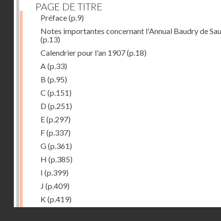
PAGE DE TITRE
Préface
(p.9)
Notes importantes concernant l'Annual Baudry de Sau
(p.13)
Calendrier pour l'an 1907
(p.18)
A
(p.33)
B
(p.95)
C
(p.151)
D
(p.251)
E
(p.297)
F
(p.337)
G
(p.361)
H
(p.385)
I
(p.399)
J
(p.409)
K
(p.419)
L
(p.427)
Droits réservés - CNAM