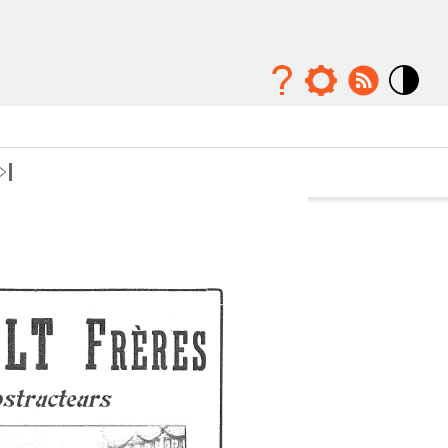
Mode
contraste
élévé