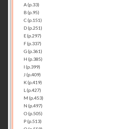
A
(p.33)
B
(p.95)
C
(p.151)
D
(p.251)
E
(p.297)
F
(p.337)
G
(p.361)
H
(p.385)
I
(p.399)
J
(p.409)
K
(p.419)
L
(p.427)
M
(p.453)
N
(p.497)
O
(p.505)
P
(p.513)
Q
(p.559)