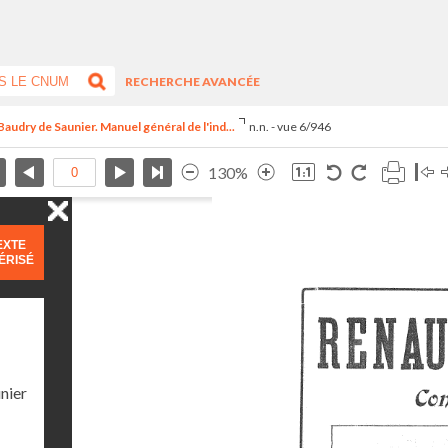
RECHERCHE AVANCÉE
audry de Saunier. Manuel général de l'ind...
n.n. - vue 6/946
130%
EXTE
ÉRISÉ
nier