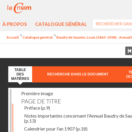
À PROPOS
CATALOGUE GÉNÉRAL
Accueil
Catalogue général
Baudry de Saunier, Louis (1865-1938) - Annual B
TABLE
T
DES
RECHERCHE DANS LE DOCUMENT
OC
MATIÈRES
Première image
PAGE DE TITRE
Préface
(p.9)
Notes importantes concernant l'Annual Baudry de Sau
(p.13)
Calendrier pour l'an 1907
(p.18)