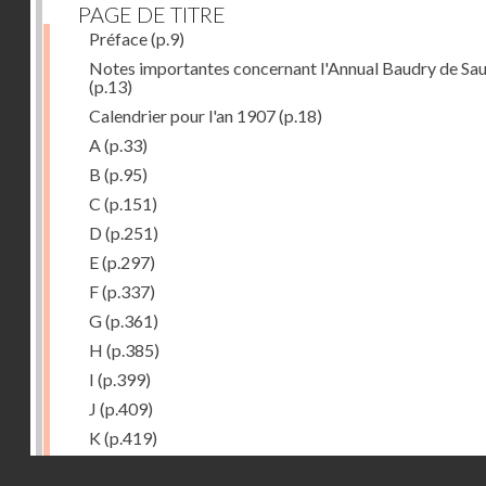
PAGE DE TITRE
Préface
(p.9)
Notes importantes concernant l'Annual Baudry de Sau
(p.13)
Calendrier pour l'an 1907
(p.18)
A
(p.33)
B
(p.95)
C
(p.151)
D
(p.251)
E
(p.297)
F
(p.337)
G
(p.361)
H
(p.385)
I
(p.399)
J
(p.409)
K
(p.419)
L
(p.427)
Droits réservés - CNAM