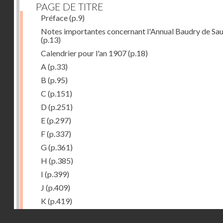
PAGE DE TITRE
Préface
(p.9)
Notes importantes concernant l'Annual Baudry de Sau
(p.13)
Calendrier pour l'an 1907
(p.18)
A
(p.33)
B
(p.95)
C
(p.151)
D
(p.251)
E
(p.297)
F
(p.337)
G
(p.361)
H
(p.385)
I
(p.399)
J
(p.409)
K
(p.419)
L
(p.427)
Droits réservés - CNAM