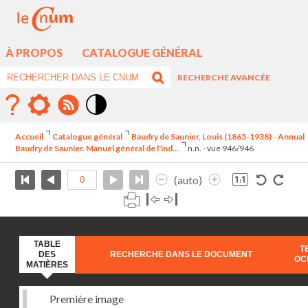
À PROPOS
CATALOGUE GÉNÉRAL
RECHERCHE AVANCÉE
Mode
contraste
Accueil
Catalogue général
Baudry de Saunier, Louis (1865-1938) - Annual
élévé
Baudry de Saunier. Manuel général de l'ind...
n.n. - vue 946/946
(auto)
TABLE
T
DES
RECHERCHE DANS LE DOCUMENT
OC
MATIÈRES
Première image