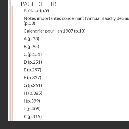
PAGE DE TITRE
Préface
(p.9)
Notes importantes concernant l'Annual Baudry de Sau
(p.13)
Calendrier pour l'an 1907
(p.18)
A
(p.33)
B
(p.95)
C
(p.151)
D
(p.251)
E
(p.297)
F
(p.337)
G
(p.361)
H
(p.385)
I
(p.399)
J
(p.409)
K
(p.419)
L
(p.427)
Droits réservés - CNAM