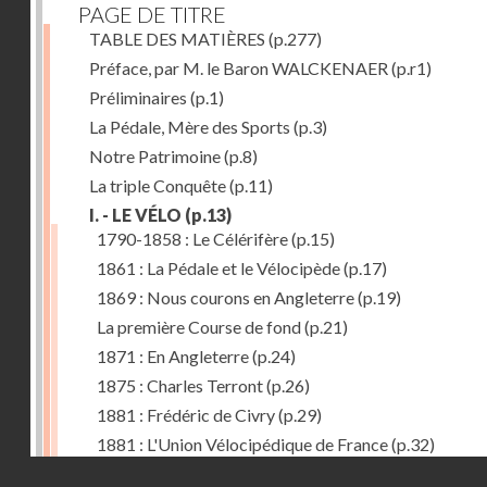
PAGE DE TITRE
TABLE DES MATIÈRES
(p.277)
Préface, par M. le Baron WALCKENAER
(p.r1)
Préliminaires
(p.1)
La Pédale, Mère des Sports
(p.3)
Notre Patrimoine
(p.8)
La triple Conquête
(p.11)
I. - LE VÉLO
(p.13)
1790-1858 : Le Célérifère
(p.15)
1861 : La Pédale et le Vélocipède
(p.17)
1869 : Nous courons en Angleterre
(p.19)
La première Course de fond
(p.21)
1871 : En Angleterre
(p.24)
1875 : Charles Terront
(p.26)
1881 : Frédéric de Civry
(p.29)
1881 : L'Union Vélocipédique de France
(p.32)
Droits réservés - CNAM
1884 : Le Tricycle
(p.36)