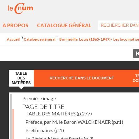
À PROPOS
CATALOGUE GÉNÉRAL
Accueil
Catalogue général
Bonneville, Louis (1865-1947) - Les locomotions
TABLE
T
DES
RECHERCHE DANS LE DOCUMENT
OC
MATIÈRES
Première image
PAGE DE TITRE
TABLE DES MATIÈRES
(p.277)
Préface, par M. le Baron WALCKENAER
(p.r1)
Préliminaires
(p.1)
La Pédale, Mère des Sports
(p.3)