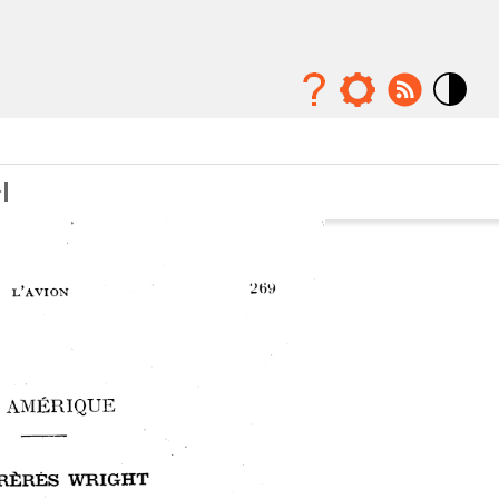
Mode
contraste
élévé