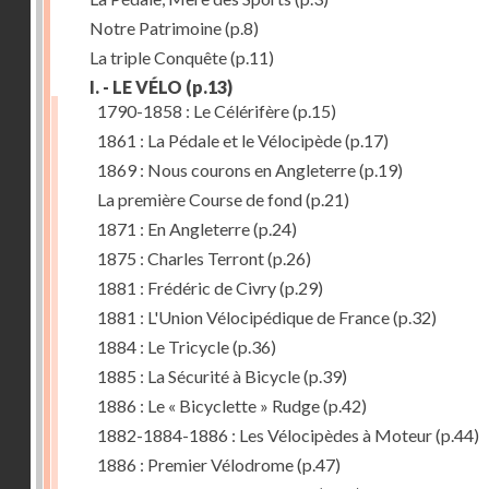
Notre Patrimoine
(p.8)
La triple Conquête
(p.11)
I. - LE VÉLO
(p.13)
1790-1858 : Le Célérifère
(p.15)
1861 : La Pédale et le Vélocipède
(p.17)
1869 : Nous courons en Angleterre
(p.19)
La première Course de fond
(p.21)
1871 : En Angleterre
(p.24)
1875 : Charles Terront
(p.26)
1881 : Frédéric de Civry
(p.29)
1881 : L'Union Vélocipédique de France
(p.32)
1884 : Le Tricycle
(p.36)
1885 : La Sécurité à Bicycle
(p.39)
1886 : Le « Bicyclette » Rudge
(p.42)
1882-1884-1886 : Les Vélocipèdes à Moteur
(p.44)
1886 : Premier Vélodrome
(p.47)