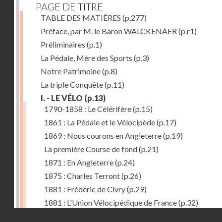
PAGE DE TITRE
TABLE DES MATIÈRES
(p.277)
Préface, par M. le Baron WALCKENAER
(p.r1)
Préliminaires
(p.1)
La Pédale, Mère des Sports
(p.3)
Notre Patrimoine
(p.8)
La triple Conquête
(p.11)
I. - LE VÉLO
(p.13)
1790-1858 : Le Célérifère
(p.15)
1861 : La Pédale et le Vélocipède
(p.17)
1869 : Nous courons en Angleterre
(p.19)
La première Course de fond
(p.21)
1871 : En Angleterre
(p.24)
1875 : Charles Terront
(p.26)
1881 : Frédéric de Civry
(p.29)
1881 : L'Union Vélocipédique de France
(p.32)
Droits réservés - CNAM
1884 : Le Tricycle
(p.36)