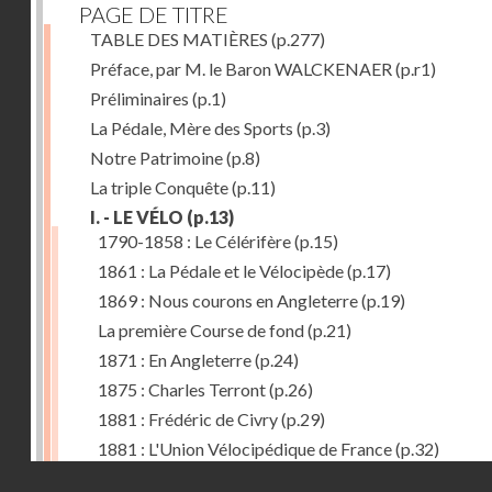
PAGE DE TITRE
TABLE DES MATIÈRES
(p.277)
Préface, par M. le Baron WALCKENAER
(p.r1)
Préliminaires
(p.1)
La Pédale, Mère des Sports
(p.3)
Notre Patrimoine
(p.8)
La triple Conquête
(p.11)
I. - LE VÉLO
(p.13)
1790-1858 : Le Célérifère
(p.15)
1861 : La Pédale et le Vélocipède
(p.17)
1869 : Nous courons en Angleterre
(p.19)
La première Course de fond
(p.21)
1871 : En Angleterre
(p.24)
1875 : Charles Terront
(p.26)
1881 : Frédéric de Civry
(p.29)
1881 : L'Union Vélocipédique de France
(p.32)
Droits réservés - CNAM
1884 : Le Tricycle
(p.36)