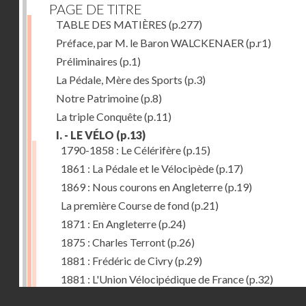
PAGE DE TITRE
TABLE DES MATIÈRES
(p.277)
Préface, par M. le Baron WALCKENAER
(p.r1)
Préliminaires
(p.1)
La Pédale, Mère des Sports
(p.3)
Notre Patrimoine
(p.8)
La triple Conquête
(p.11)
I. - LE VÉLO
(p.13)
1790-1858 : Le Célérifère
(p.15)
1861 : La Pédale et le Vélocipède
(p.17)
1869 : Nous courons en Angleterre
(p.19)
La première Course de fond
(p.21)
1871 : En Angleterre
(p.24)
1875 : Charles Terront
(p.26)
1881 : Frédéric de Civry
(p.29)
1881 : L'Union Vélocipédique de France
(p.32)
Droits réservés - CNAM
1884 : Le Tricycle
(p.36)