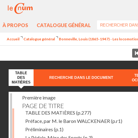
À PROPOS
CATALOGUE GÉNÉRAL
Accueil
Catalogue général
Bonneville, Louis (1865-1947) - Les locomotions
TABLE
T
DES
RECHERCHE DANS LE DOCUMENT
OC
MATIÈRES
Première image
PAGE DE TITRE
TABLE DES MATIÈRES
(p.277)
Préface, par M. le Baron WALCKENAER
(p.r1)
Préliminaires
(p.1)
La Pédale, Mère des Sports
(p.3)