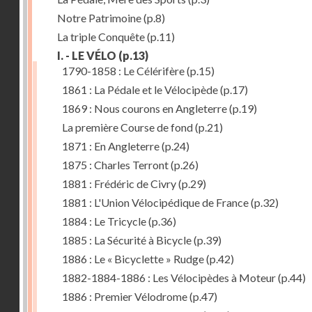
Notre Patrimoine
(p.8)
La triple Conquête
(p.11)
I. - LE VÉLO
(p.13)
1790-1858 : Le Célérifère
(p.15)
1861 : La Pédale et le Vélocipède
(p.17)
1869 : Nous courons en Angleterre
(p.19)
La première Course de fond
(p.21)
1871 : En Angleterre
(p.24)
1875 : Charles Terront
(p.26)
1881 : Frédéric de Civry
(p.29)
1881 : L'Union Vélocipédique de France
(p.32)
1884 : Le Tricycle
(p.36)
1885 : La Sécurité à Bicycle
(p.39)
1886 : Le « Bicyclette » Rudge
(p.42)
1882-1884-1886 : Les Vélocipèdes à Moteur
(p.44)
1886 : Premier Vélodrome
(p.47)