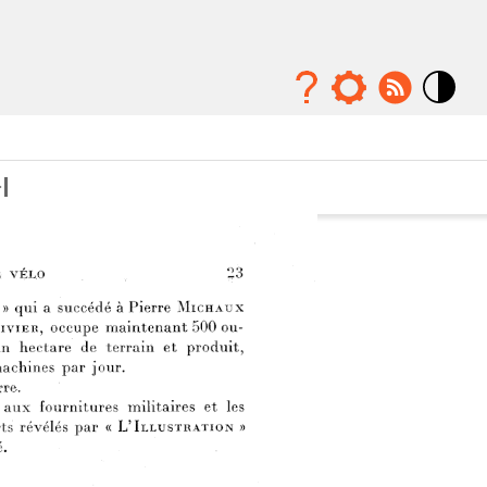
Mode
contraste
élévé