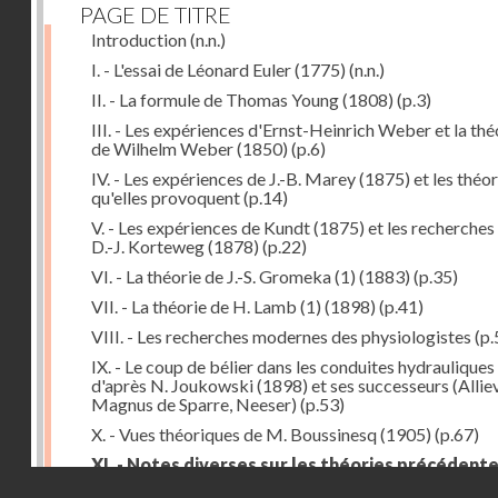
PAGE DE TITRE
Introduction
(n.n.)
I. - L'essai de Léonard Euler (1775)
(n.n.)
II. - La formule de Thomas Young (1808)
(p.3)
III. - Les expériences d'Ernst-Heinrich Weber et la thé
de Wilhelm Weber (1850)
(p.6)
IV. - Les expériences de J.-B. Marey (1875) et les théor
qu'elles provoquent
(p.14)
V. - Les expériences de Kundt (1875) et les recherches
D.-J. Korteweg (1878)
(p.22)
VI. - La théorie de J.-S. Gromeka (1) (1883)
(p.35)
VII. - La théorie de H. Lamb (1) (1898)
(p.41)
VIII. - Les recherches modernes des physiologistes
(p.
IX. - Le coup de bélier dans les conduites hydrauliques
d'après N. Joukowski (1898) et ses successeurs (Alliev
Magnus de Sparre, Neeser)
(p.53)
X. - Vues théoriques de M. Boussinesq (1905)
(p.67)
XI. - Notes diverses sur les théories précédent
Droits réservés - CNAM
(p.79)