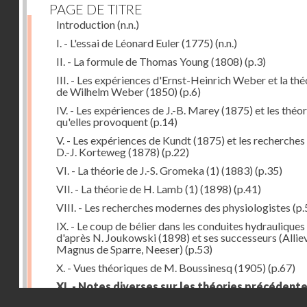
PAGE DE TITRE
Introduction
(n.n.)
I. - L'essai de Léonard Euler (1775)
(n.n.)
II. - La formule de Thomas Young (1808)
(p.3)
III. - Les expériences d'Ernst-Heinrich Weber et la thé
de Wilhelm Weber (1850)
(p.6)
IV. - Les expériences de J.-B. Marey (1875) et les théor
qu'elles provoquent
(p.14)
V. - Les expériences de Kundt (1875) et les recherches
D.-J. Korteweg (1878)
(p.22)
VI. - La théorie de J.-S. Gromeka (1) (1883)
(p.35)
VII. - La théorie de H. Lamb (1) (1898)
(p.41)
VIII. - Les recherches modernes des physiologistes
(p.
IX. - Le coup de bélier dans les conduites hydrauliques
d'après N. Joukowski (1898) et ses successeurs (Alliev
Magnus de Sparre, Neeser)
(p.53)
X. - Vues théoriques de M. Boussinesq (1905)
(p.67)
XI. - Notes diverses sur les théories précédent
Droits réservés - CNAM
(p.79)