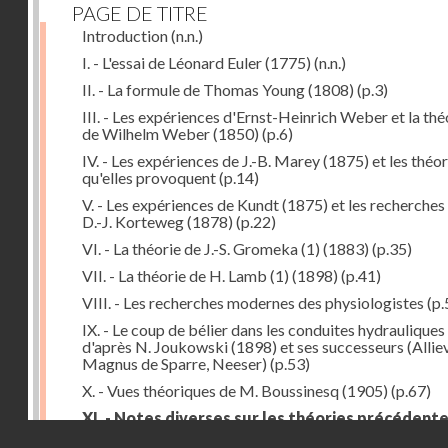
PAGE DE TITRE
Introduction
(n.n.)
I. - L'essai de Léonard Euler (1775)
(n.n.)
II. - La formule de Thomas Young (1808)
(p.3)
III. - Les expériences d'Ernst-Heinrich Weber et la thé
de Wilhelm Weber (1850)
(p.6)
IV. - Les expériences de J.-B. Marey (1875) et les théor
qu'elles provoquent
(p.14)
V. - Les expériences de Kundt (1875) et les recherches
D.-J. Korteweg (1878)
(p.22)
VI. - La théorie de J.-S. Gromeka (1) (1883)
(p.35)
VII. - La théorie de H. Lamb (1) (1898)
(p.41)
VIII. - Les recherches modernes des physiologistes
(p.
IX. - Le coup de bélier dans les conduites hydrauliques
d'après N. Joukowski (1898) et ses successeurs (Alliev
Magnus de Sparre, Neeser)
(p.53)
X. - Vues théoriques de M. Boussinesq (1905)
(p.67)
XI. - Notes diverses sur les théories précédent
Droits réservés - CNAM
(p.79)