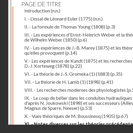
PAGE DE TITRE
Introduction
(n.n.)
I. - L'essai de Léonard Euler (1775)
(n.n.)
II. - La formule de Thomas Young (1808)
(p.3)
III. - Les expériences d'Ernst-Heinrich Weber et la thé
de Wilhelm Weber (1850)
(p.6)
IV. - Les expériences de J.-B. Marey (1875) et les théor
qu'elles provoquent
(p.14)
V. - Les expériences de Kundt (1875) et les recherches
D.-J. Korteweg (1878)
(p.22)
VI. - La théorie de J.-S. Gromeka (1) (1883)
(p.35)
VII. - La théorie de H. Lamb (1) (1898)
(p.41)
VIII. - Les recherches modernes des physiologistes
(p.
IX. - Le coup de bélier dans les conduites hydrauliques
d'après N. Joukowski (1898) et ses successeurs (Alliev
Magnus de Sparre, Neeser)
(p.53)
X. - Vues théoriques de M. Boussinesq (1905)
(p.67)
XI. - Notes diverses sur les théories précédent
Droits réservés - CNAM
(p.79)