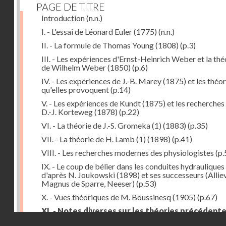
PAGE DE TITRE
Introduction
(n.n.)
I. - L'essai de Léonard Euler (1775)
(n.n.)
II. - La formule de Thomas Young (1808)
(p.3)
III. - Les expériences d'Ernst-Heinrich Weber et la thé
de Wilhelm Weber (1850)
(p.6)
IV. - Les expériences de J.-B. Marey (1875) et les théor
qu'elles provoquent
(p.14)
V. - Les expériences de Kundt (1875) et les recherches
D.-J. Korteweg (1878)
(p.22)
VI. - La théorie de J.-S. Gromeka (1) (1883)
(p.35)
VII. - La théorie de H. Lamb (1) (1898)
(p.41)
VIII. - Les recherches modernes des physiologistes
(p.
IX. - Le coup de bélier dans les conduites hydrauliques
d'après N. Joukowski (1898) et ses successeurs (Alliev
Magnus de Sparre, Neeser)
(p.53)
X. - Vues théoriques de M. Boussinesq (1905)
(p.67)
XI. - Notes diverses sur les théories précédent
Droits réservés - CNAM
(p.79)