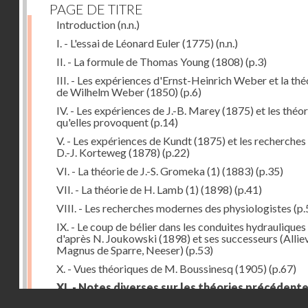
PAGE DE TITRE
Introduction
(n.n.)
I. - L'essai de Léonard Euler (1775)
(n.n.)
II. - La formule de Thomas Young (1808)
(p.3)
III. - Les expériences d'Ernst-Heinrich Weber et la thé
de Wilhelm Weber (1850)
(p.6)
IV. - Les expériences de J.-B. Marey (1875) et les théor
qu'elles provoquent
(p.14)
V. - Les expériences de Kundt (1875) et les recherches
D.-J. Korteweg (1878)
(p.22)
VI. - La théorie de J.-S. Gromeka (1) (1883)
(p.35)
VII. - La théorie de H. Lamb (1) (1898)
(p.41)
VIII. - Les recherches modernes des physiologistes
(p.
IX. - Le coup de bélier dans les conduites hydrauliques
d'après N. Joukowski (1898) et ses successeurs (Alliev
Magnus de Sparre, Neeser)
(p.53)
X. - Vues théoriques de M. Boussinesq (1905)
(p.67)
XI. - Notes diverses sur les théories précédent
Droits réservés - CNAM
(p.79)