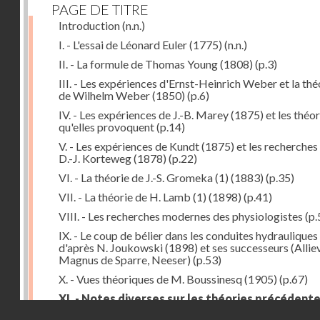
PAGE DE TITRE
Introduction
(n.n.)
I. - L'essai de Léonard Euler (1775)
(n.n.)
II. - La formule de Thomas Young (1808)
(p.3)
III. - Les expériences d'Ernst-Heinrich Weber et la thé
de Wilhelm Weber (1850)
(p.6)
IV. - Les expériences de J.-B. Marey (1875) et les théor
qu'elles provoquent
(p.14)
V. - Les expériences de Kundt (1875) et les recherches
D.-J. Korteweg (1878)
(p.22)
VI. - La théorie de J.-S. Gromeka (1) (1883)
(p.35)
VII. - La théorie de H. Lamb (1) (1898)
(p.41)
VIII. - Les recherches modernes des physiologistes
(p.
IX. - Le coup de bélier dans les conduites hydrauliques
d'après N. Joukowski (1898) et ses successeurs (Alliev
Magnus de Sparre, Neeser)
(p.53)
X. - Vues théoriques de M. Boussinesq (1905)
(p.67)
XI. - Notes diverses sur les théories précédent
Droits réservés - CNAM
(p.79)