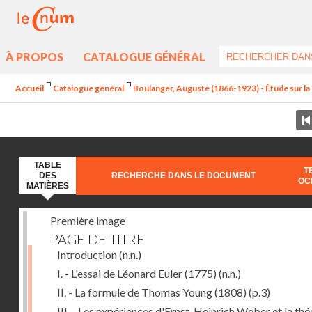
À PROPOS
CATALOGUE GÉNÉRAL
Accueil
Catalogue général
Boulanger, Auguste (1866-1923) - Étude sur la 
TABLE
T
DES
RECHERCHE DANS LE DOCUMENT
OC
MATIÈRES
Première image
PAGE DE TITRE
Introduction
(n.n.)
I. - L'essai de Léonard Euler (1775)
(n.n.)
II. - La formule de Thomas Young (1808)
(p.3)
III. - Les expériences d'Ernst-Heinrich Weber et la thé