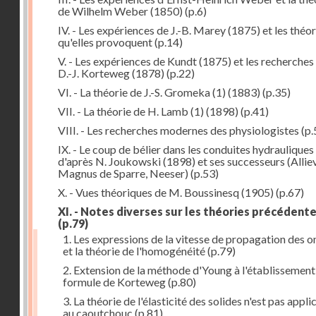
de Wilhelm Weber (1850)
(p.6)
IV. - Les expériences de J.-B. Marey (1875) et les théor
qu'elles provoquent
(p.14)
V. - Les expériences de Kundt (1875) et les recherches
D.-J. Korteweg (1878)
(p.22)
VI. - La théorie de J.-S. Gromeka (1) (1883)
(p.35)
VII. - La théorie de H. Lamb (1) (1898)
(p.41)
VIII. - Les recherches modernes des physiologistes
(p.
IX. - Le coup de bélier dans les conduites hydrauliques
d'après N. Joukowski (1898) et ses successeurs (Alliev
Magnus de Sparre, Neeser)
(p.53)
X. - Vues théoriques de M. Boussinesq (1905)
(p.67)
XI. - Notes diverses sur les théories précédent
(p.79)
1. Les expressions de la vitesse de propagation des 
et la théorie de l'homogénéité
(p.79)
2. Extension de la méthode d'Young à l'établissement
formule de Korteweg
(p.80)
3. La théorie de l'élasticité des solides n'est pas appli
au caoutchouc
(p.81)