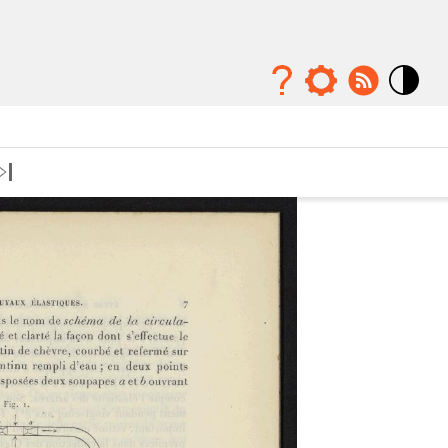
Mode
contraste
élévé