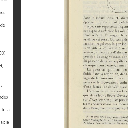
ies
 de
50)
i,
es
ondes
 de la
cable