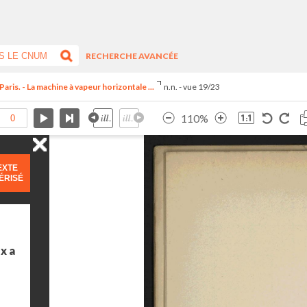
RECHERCHE AVANCÉE
Paris. - La machine à vapeur horizontale ...
n.n. - vue 19/23
110%
EXTE
ÉRISÉ
x a