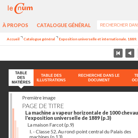
À PROPOS
CATALOGUE GÉNÉRAL
Accueil
Catalogue général
Exposition universelle et internationale. 1889. 
TABLE
TABLE DES
RECHERCHE DANS LE
T
DES
ILLUSTRATIONS
DOCUMENT
OC
MATIÈRES
Première image
PAGE DE TITRE
La machine a vapeur horizontale de 1000 chevau
l'exposition universelle de 1889
(p.3)
La maison Farcot
(p.9)
I. - Classe 52. Au rond-point central du Palais des
machines
(p.13)