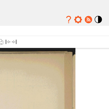
Mode
contraste
élévé