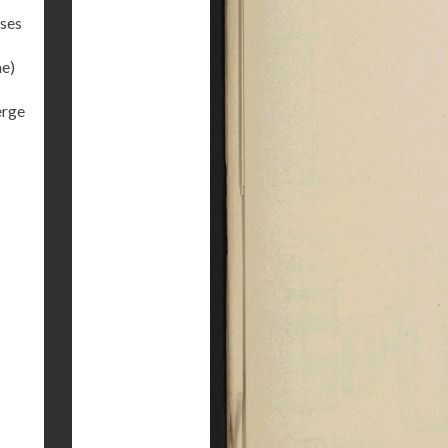
ises
ne)
erge