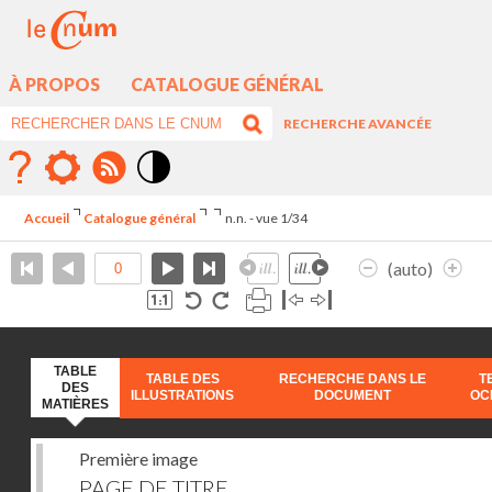
À PROPOS
CATALOGUE GÉNÉRAL
RECHERCHE AVANCÉE
Mode
contraste
Accueil
Catalogue général
n.n. - vue 1/34
élévé
(auto)
TABLE
TABLE DES
RECHERCHE DANS LE
T
DES
ILLUSTRATIONS
DOCUMENT
OC
MATIÈRES
Première image
PAGE DE TITRE