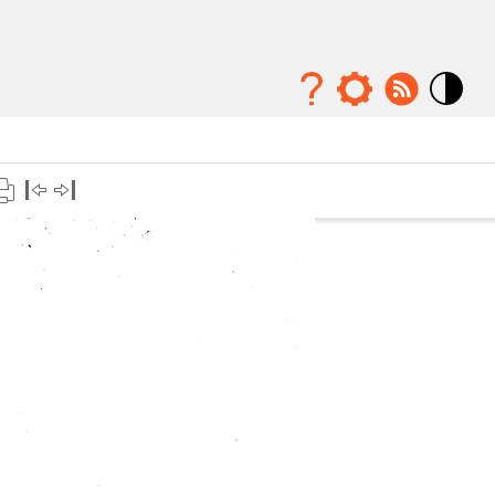
Mode
contraste
élévé