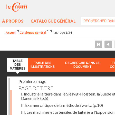
À PROPOS
CATALOGUE GÉNÉRAL
Accueil
Catalogue général
n.n. - vue 1/34
TABLE
TABLE DES
RECHERCHE DANS LE
T
DES
ILLUSTRATIONS
DOCUMENT
OC
MATIÈRES
Première image
PAGE DE TITRE
I. Industrie laitière dans le Slesvig-Holstein, la Suède et
Danemark
(p.5)
II. Examen critique de la méthode Swartz
(p.10)
III. Les machines et ustensiles de laiterie à l'Exposition