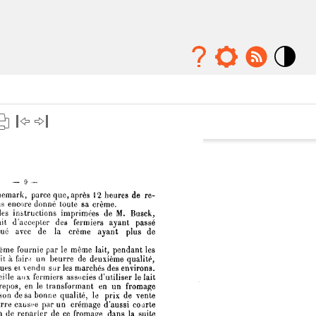
Mode
contraste
élévé