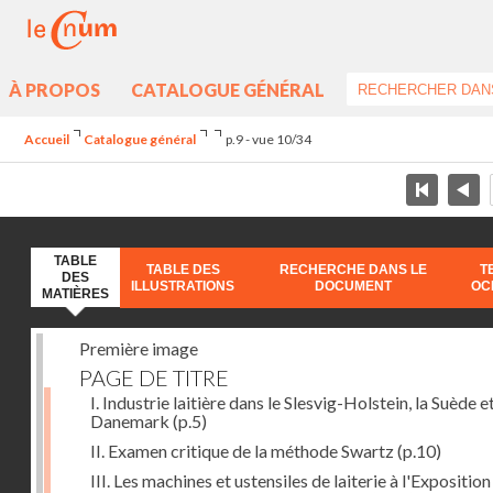
À PROPOS
CATALOGUE GÉNÉRAL
Accueil
Catalogue général
p.9 - vue 10/34
TABLE
TABLE DES
RECHERCHE DANS LE
T
DES
ILLUSTRATIONS
DOCUMENT
OC
MATIÈRES
Première image
PAGE DE TITRE
I. Industrie laitière dans le Slesvig-Holstein, la Suède et
Danemark
(p.5)
II. Examen critique de la méthode Swartz
(p.10)
III. Les machines et ustensiles de laiterie à l'Exposition