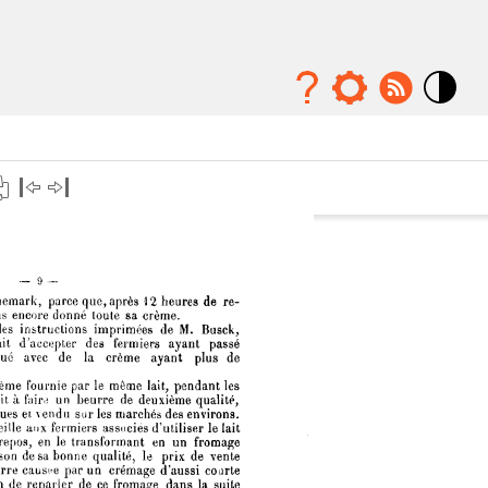
Mode
contraste
élévé