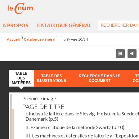
À PROPOS
CATALOGUE GÉNÉRAL
Accueil
Catalogue général
p.9 - vue 10/34
TABLE
TABLE DES
RECHERCHE DANS LE
T
DES
ILLUSTRATIONS
DOCUMENT
OC
MATIÈRES
Première image
PAGE DE TITRE
I. Industrie laitière dans le Slesvig-Holstein, la Suède et
Danemark
(p.5)
II. Examen critique de la méthode Swartz
(p.10)
III. Les machines et ustensiles de laiterie à l'Exposition