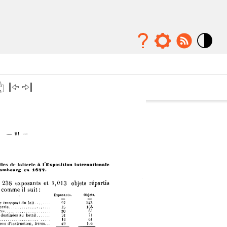
Mode
contraste
élévé