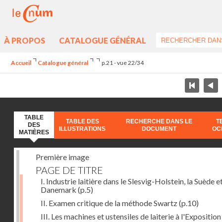
À PROPOS
CATALOGUE GÉNÉRAL
Accueil
Catalogue général
p.21 - vue 22/34
TABLE
TABLE DES
RECHERCHE DANS LE
T
DES
ILLUSTRATIONS
DOCUMENT
OC
MATIÈRES
Première image
PAGE DE TITRE
I. Industrie laitière dans le Slesvig-Holstein, la Suède et
Danemark
(p.5)
II. Examen critique de la méthode Swartz
(p.10)
III. Les machines et ustensiles de laiterie à l'Exposition