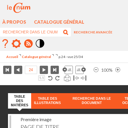
À PROPOS
CATALOGUE GÉNÉRAL
RECHERCHE AVANCÉE
Mode
contraste
Accueil
Catalogue général
p.24 - vue 25/34
élévé
100%
TABLE
TABLE DES
RECHERCHE DANS LE
T
DES
ILLUSTRATIONS
DOCUMENT
OC
MATIÈRES
Première image
PAGE DE TITRE