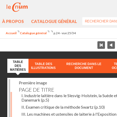
À PROPOS
CATALOGUE GÉNÉRAL
Accueil
Catalogue général
p.24 - vue 25/34
TABLE
TABLE DES
RECHERCHE DANS LE
T
DES
ILLUSTRATIONS
DOCUMENT
OC
MATIÈRES
Première image
PAGE DE TITRE
I. Industrie laitière dans le Slesvig-Holstein, la Suède et
Danemark
(p.5)
II. Examen critique de la méthode Swartz
(p.10)
III. Les machines et ustensiles de laiterie à l'Exposition