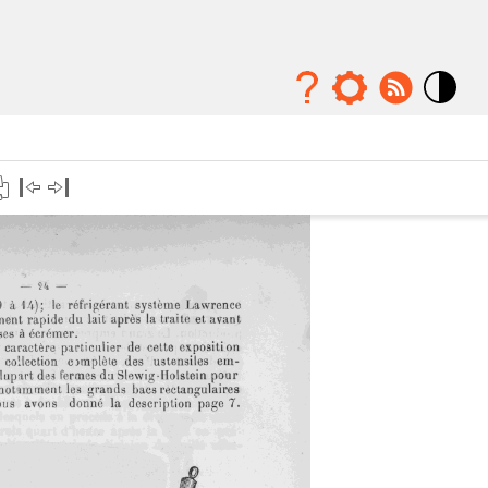
Mode
contraste
élévé