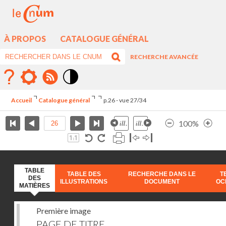
À PROPOS
CATALOGUE GÉNÉRAL
RECHERCHE AVANCÉE
Mode
contraste
Accueil
Catalogue général
p.26 - vue 27/34
élévé
100%
TABLE
TABLE DES
RECHERCHE DANS LE
T
DES
ILLUSTRATIONS
DOCUMENT
OC
MATIÈRES
Première image
PAGE DE TITRE