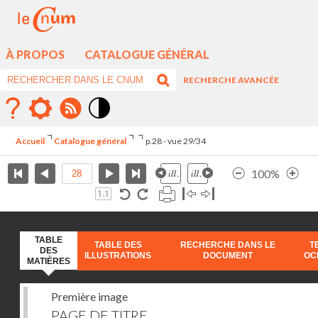
À PROPOS
CATALOGUE GÉNÉRAL
RECHERCHE AVANCÉE
Mode
contraste
Accueil
Catalogue général
p.28 - vue 29/34
élévé
100%
TABLE
TABLE DES
RECHERCHE DANS LE
T
DES
ILLUSTRATIONS
DOCUMENT
OC
MATIÈRES
Première image
PAGE DE TITRE