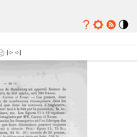
Mode
contraste
élévé