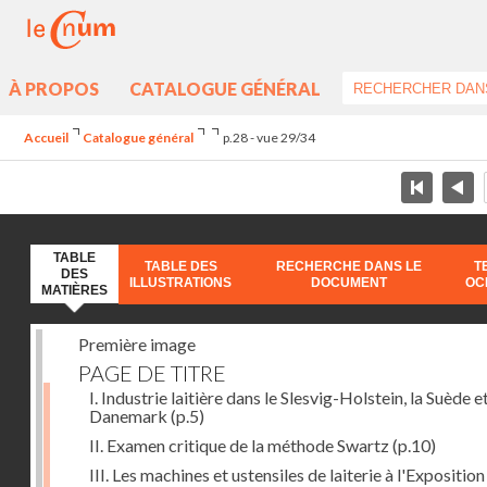
À PROPOS
CATALOGUE GÉNÉRAL
Accueil
Catalogue général
p.28 - vue 29/34
TABLE
TABLE DES
RECHERCHE DANS LE
T
DES
ILLUSTRATIONS
DOCUMENT
OC
MATIÈRES
Première image
PAGE DE TITRE
I. Industrie laitière dans le Slesvig-Holstein, la Suède et
Danemark
(p.5)
II. Examen critique de la méthode Swartz
(p.10)
III. Les machines et ustensiles de laiterie à l'Exposition