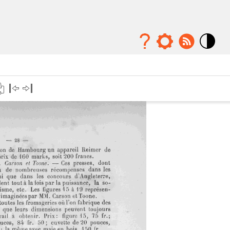
Mode
contraste
élévé