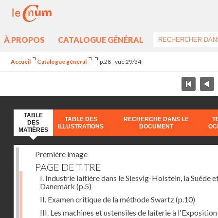
À PROPOS
CATALOGUE GÉNÉRAL
Accueil
Catalogue général
p.28 - vue 29/34
TABLE
TABLE DES
RECHERCHE DANS LE
T
DES
ILLUSTRATIONS
DOCUMENT
OC
MATIÈRES
Première image
PAGE DE TITRE
I. Industrie laitière dans le Slesvig-Holstein, la Suède et
Danemark
(p.5)
II. Examen critique de la méthode Swartz
(p.10)
III. Les machines et ustensiles de laiterie à l'Exposition