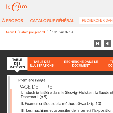
À PROPOS
CATALOGUE GÉNÉRAL
Accueil
Catalogue général
p.31 - vue 32/34
TABLE
TABLE DES
RECHERCHE DANS LE
T
DES
ILLUSTRATIONS
DOCUMENT
OC
MATIÈRES
Première image
PAGE DE TITRE
I. Industrie laitière dans le Slesvig-Holstein, la Suède et
Danemark
(p.5)
II. Examen critique de la méthode Swartz
(p.10)
III. Les machines et ustensiles de laiterie à l'Exposition