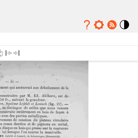
Mode
contraste
élévé