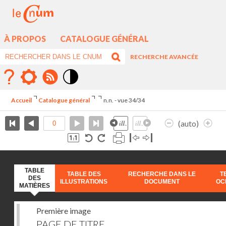
À PROPOS
CATALOGUE GÉNÉRAL
RECHERCHE AVANCÉE
Mode
contraste
Accueil
Catalogue général
n.n. - vue 34/34
élévé
(auto)
TABLE
TABLE DES
RECHERCHE DANS LE
T
DES
ILLUSTRATIONS
DOCUMENT
OC
MATIÈRES
Première image
PAGE DE TITRE