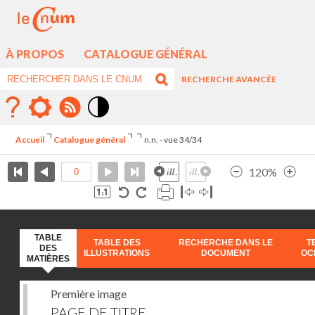
À PROPOS
CATALOGUE GÉNÉRAL
RECHERCHE AVANCÉE
Mode
contraste
Accueil
Catalogue général
n.n. - vue 34/34
élévé
120%
TABLE
TABLE DES
RECHERCHE DANS LE
T
DES
ILLUSTRATIONS
DOCUMENT
OC
MATIÈRES
Première image
PAGE DE TITRE