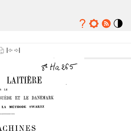
Mode
contraste
élévé