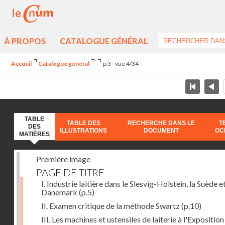
À PROPOS
CATALOGUE GÉNÉRAL
Accueil
Catalogue général
p.3 - vue 4/34
TABLE
TABLE DES
RECHERCHE DANS LE
T
DES
ILLUSTRATIONS
DOCUMENT
OC
MATIÈRES
Première image
PAGE DE TITRE
I. Industrie laitière dans le Slesvig-Holstein, la Suède et
Danemark
(p.5)
II. Examen critique de la méthode Swartz
(p.10)
III. Les machines et ustensiles de laiterie à l'Exposition