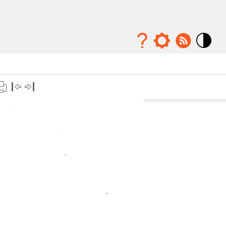
Mode
contraste
élévé