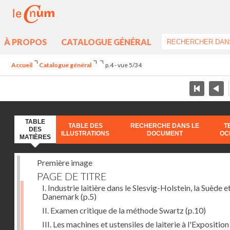
À PROPOS
CATALOGUE GÉNÉRAL
Accueil
Catalogue général
p.4 - vue 5/34
TABLE
TABLE DES
RECHERCHE DANS LE
T
DES
ILLUSTRATIONS
DOCUMENT
OC
MATIÈRES
Première image
PAGE DE TITRE
I. Industrie laitière dans le Slesvig-Holstein, la Suède et
Danemark
(p.5)
II. Examen critique de la méthode Swartz
(p.10)
III. Les machines et ustensiles de laiterie à l'Exposition