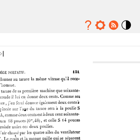
Mode
contraste
élévé