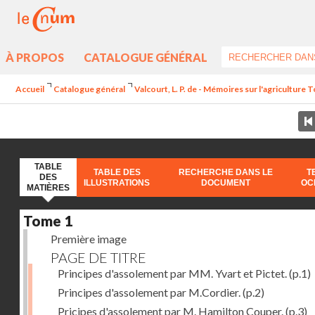
À PROPOS
CATALOGUE GÉNÉRAL
Accueil
Catalogue général
Valcourt, L. P. de - Mémoires sur l'agriculture 
TABLE
TABLE DES
RECHERCHE DANS LE
T
DES
ILLUSTRATIONS
DOCUMENT
OC
MATIÈRES
Tome 1
Première image
PAGE DE TITRE
Principes d'assolement par MM. Yvart et Pictet.
(p.1)
Principes d'assolement par M.Cordier.
(p.2)
Pricipes d'assolement par M. Hamilton Couper.
(p.3)