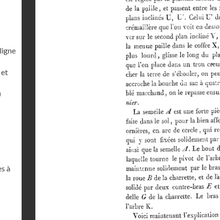
ligne
 et
)
es à