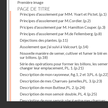
Première image
PAGE DE TITRE
Principes d'assolement par MM. Yvart et Pictet.
(p.1)
Principes d'assolement par M.Cordier.
(p.2)
Pricipes d'assolement par M. Hamilton Couper.
(p.3)
Principes d'assolement par M.de Fellemberg.
(p.8)
Déjections des plantes.
(p.11)
Assolement que j'ai suivi à Valcourt.
(p.14)
Nouvelle manière de semer, cultiver et fumer le blé en 
sur billons.
(p.18)
Série des opérations pour former les billons, les semer
changer leur emplacement, PL. 1.
(p.21)
Description de mon rayonneur, fig.1, 2 et 3,PL. 6.
(p.22
Description de mes Charrues-jumelles,PL. 3.
(p.23)
Description de mon Butteur,PL. 2.
(p.24)
Description de mon semoir double, PL. 4.
(p.25)
Description de mon semoir placé entre mes charrues-
Droits réservés - CNAM
jumelles, PL. 5.
(p.27)