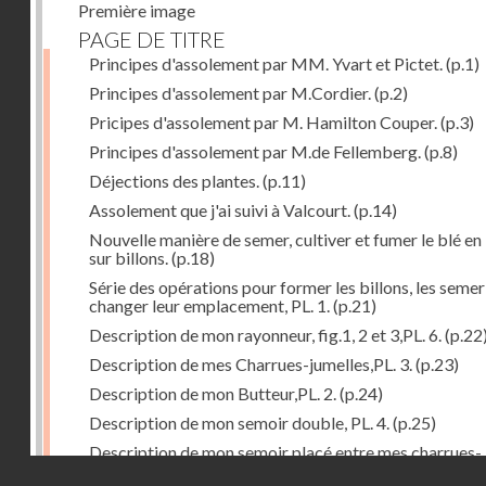
Première image
PAGE DE TITRE
Principes d'assolement par MM. Yvart et Pictet.
(p.1)
Principes d'assolement par M.Cordier.
(p.2)
Pricipes d'assolement par M. Hamilton Couper.
(p.3)
Principes d'assolement par M.de Fellemberg.
(p.8)
Déjections des plantes.
(p.11)
Assolement que j'ai suivi à Valcourt.
(p.14)
Nouvelle manière de semer, cultiver et fumer le blé en 
sur billons.
(p.18)
Série des opérations pour former les billons, les semer
changer leur emplacement, PL. 1.
(p.21)
Description de mon rayonneur, fig.1, 2 et 3,PL. 6.
(p.22
Description de mes Charrues-jumelles,PL. 3.
(p.23)
Description de mon Butteur,PL. 2.
(p.24)
Description de mon semoir double, PL. 4.
(p.25)
Description de mon semoir placé entre mes charrues-
Droits réservés - CNAM
jumelles, PL. 5.
(p.27)