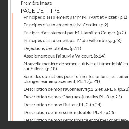
Première image
PAGE DE TITRE
Principes d'assolement par MM. Yvart et Pictet.
(p.1)
Principes d'assolement par M.Cordier.
(p.2)
Pricipes d'assolement par M. Hamilton Couper.
(p.3)
Principes d'assolement par M.de Fellemberg.
(p.8)
Déjections des plantes.
(p.11)
Assolement que j'ai suivi à Valcourt.
(p.14)
Nouvelle manière de semer, cultiver et fumer le blé en 
sur billons.
(p.18)
Série des opérations pour former les billons, les semer
changer leur emplacement, PL. 1.
(p.21)
Description de mon rayonneur, fig.1, 2 et 3,PL. 6.
(p.22
Description de mes Charrues-jumelles,PL. 3.
(p.23)
Description de mon Butteur,PL. 2.
(p.24)
Description de mon semoir double, PL. 4.
(p.25)
Description de mon semoir placé entre mes charrues-
Droits réservés - CNAM
jumelles, PL. 5.
(p.27)