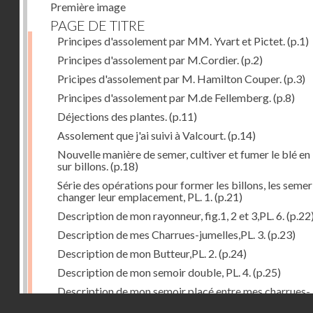
Première image
PAGE DE TITRE
Principes d'assolement par MM. Yvart et Pictet.
(p.1)
Principes d'assolement par M.Cordier.
(p.2)
Pricipes d'assolement par M. Hamilton Couper.
(p.3)
Principes d'assolement par M.de Fellemberg.
(p.8)
Déjections des plantes.
(p.11)
Assolement que j'ai suivi à Valcourt.
(p.14)
Nouvelle manière de semer, cultiver et fumer le blé en 
sur billons.
(p.18)
Série des opérations pour former les billons, les semer
changer leur emplacement, PL. 1.
(p.21)
Description de mon rayonneur, fig.1, 2 et 3,PL. 6.
(p.22
Description de mes Charrues-jumelles,PL. 3.
(p.23)
Description de mon Butteur,PL. 2.
(p.24)
Description de mon semoir double, PL. 4.
(p.25)
Description de mon semoir placé entre mes charrues-
Droits réservés - CNAM
jumelles, PL. 5.
(p.27)