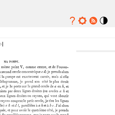
Mode
contraste
élévé