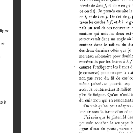
ligne
 et
)
es à