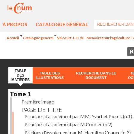
À PROPOS
CATALOGUE GÉNÉRAL
Accueil
Catalogue général
Valcourt, L. P. de - Mémoires sur l'agriculture 
TABLE
TABLE DES
RECHERCHE DANS LE
T
DES
ILLUSTRATIONS
DOCUMENT
OC
MATIÈRES
Tome 1
Première image
PAGE DE TITRE
Principes d'assolement par MM. Yvart et Pictet.
(p.1)
Principes d'assolement par M.Cordier.
(p.2)
Pricipes d'assolement par M. Hamilton Couper.
(p.3)