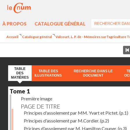
À PROPOS
CATALOGUE GÉNÉRAL
Accueil
Catalogue général
Valcourt, L. P. de - Mémoires sur l'agriculture 
TABLE
TABLE DES
RECHERCHE DANS LE
T
DES
ILLUSTRATIONS
DOCUMENT
OC
MATIÈRES
Tome 1
Première image
PAGE DE TITRE
Principes d'assolement par MM. Yvart et Pictet.
(p.1)
Principes d'assolement par M.Cordier.
(p.2)
Pricipes d'assolement par M. Hamilton Couper.
(p.3)