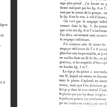
ligne
 et
)
es à