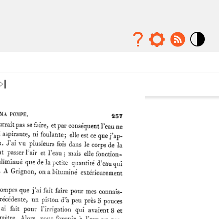
Mode
contraste
élévé