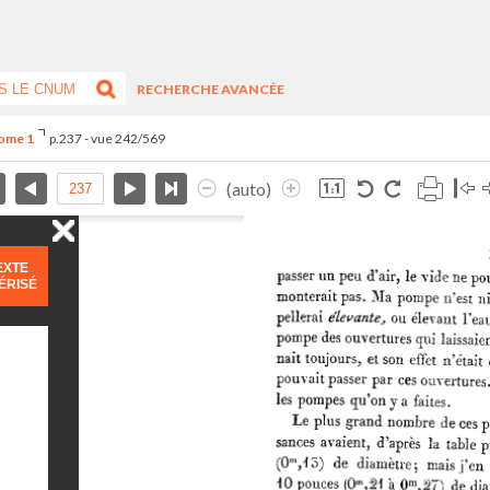
RECHERCHE AVANCÉE
Tome 1
p.237 - vue 242/569
(auto)
EXTE
ÉRISÉ