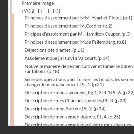
Première image
PAGE DE TITRE
Principes d'assolement par MM. Yvart et Pictet.
(p.1)
Principes d'assolement par M.Cordier.
(p.2)
Pricipes d'assolement par M. Hamilton Couper.
(p.3)
Principes d'assolement par M.de Fellemberg.
(p.8)
Déjections des plantes.
(p.11)
Assolement que j'ai suivi à Valcourt.
(p.14)
Nouvelle manière de semer, cultiver et fumer le blé en 
sur billons.
(p.18)
Série des opérations pour former les billons, les semer
changer leur emplacement, PL. 1.
(p.21)
Description de mon rayonneur, fig.1, 2 et 3,PL. 6.
(p.22
Description de mes Charrues-jumelles,PL. 3.
(p.23)
Description de mon Butteur,PL. 2.
(p.24)
Description de mon semoir double, PL. 4.
(p.25)
Description de mon semoir placé entre mes charrues-
Droits réservés - CNAM
jumelles, PL. 5.
(p.27)