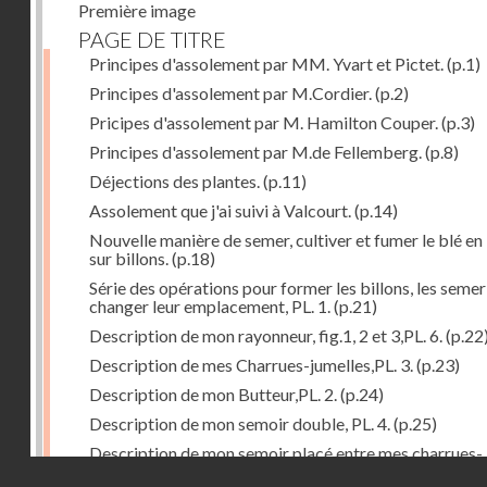
Première image
PAGE DE TITRE
Principes d'assolement par MM. Yvart et Pictet.
(p.1)
Principes d'assolement par M.Cordier.
(p.2)
Pricipes d'assolement par M. Hamilton Couper.
(p.3)
Principes d'assolement par M.de Fellemberg.
(p.8)
Déjections des plantes.
(p.11)
Assolement que j'ai suivi à Valcourt.
(p.14)
Nouvelle manière de semer, cultiver et fumer le blé en 
sur billons.
(p.18)
Série des opérations pour former les billons, les semer
changer leur emplacement, PL. 1.
(p.21)
Description de mon rayonneur, fig.1, 2 et 3,PL. 6.
(p.22
Description de mes Charrues-jumelles,PL. 3.
(p.23)
Description de mon Butteur,PL. 2.
(p.24)
Description de mon semoir double, PL. 4.
(p.25)
Description de mon semoir placé entre mes charrues-
Droits réservés - CNAM
jumelles, PL. 5.
(p.27)