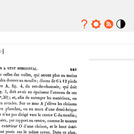
Mode
contraste
élévé