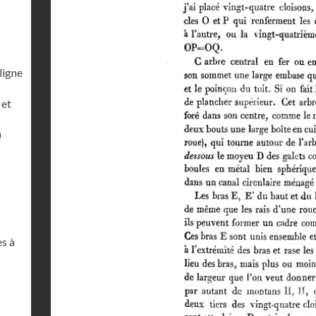
ligne
 et
)
es à