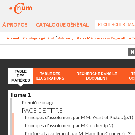
À PROPOS
CATALOGUE GÉNÉRAL
Accueil
Catalogue général
Valcourt, L. P. de - Mémoires sur l'agriculture 
TABLE
TABLE DES
RECHERCHE DANS LE
T
DES
ILLUSTRATIONS
DOCUMENT
OC
MATIÈRES
Tome 1
Première image
PAGE DE TITRE
Principes d'assolement par MM. Yvart et Pictet.
(p.1)
Principes d'assolement par M.Cordier.
(p.2)
Pricipes d'assolement par M. Hamilton Couper.
(p.3)