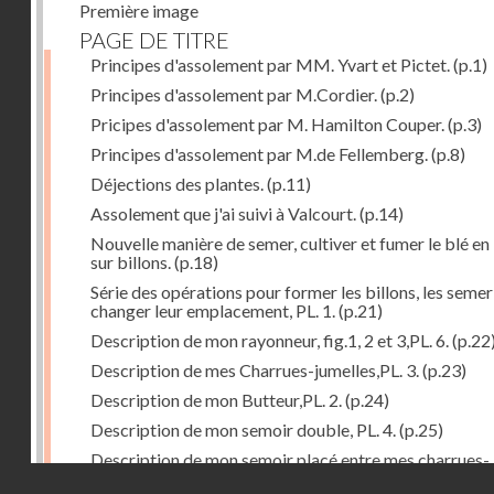
Première image
PAGE DE TITRE
Principes d'assolement par MM. Yvart et Pictet.
(p.1)
Principes d'assolement par M.Cordier.
(p.2)
Pricipes d'assolement par M. Hamilton Couper.
(p.3)
Principes d'assolement par M.de Fellemberg.
(p.8)
Déjections des plantes.
(p.11)
Assolement que j'ai suivi à Valcourt.
(p.14)
Nouvelle manière de semer, cultiver et fumer le blé en 
sur billons.
(p.18)
Série des opérations pour former les billons, les semer
changer leur emplacement, PL. 1.
(p.21)
Description de mon rayonneur, fig.1, 2 et 3,PL. 6.
(p.22
Description de mes Charrues-jumelles,PL. 3.
(p.23)
Description de mon Butteur,PL. 2.
(p.24)
Description de mon semoir double, PL. 4.
(p.25)
Description de mon semoir placé entre mes charrues-
Droits réservés - CNAM
jumelles, PL. 5.
(p.27)