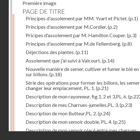
Première image
PAGE DE TITRE
Principes d'assolement par MM. Yvart et Pictet.
(p.1)
Principes d'assolement par M.Cordier.
(p.2)
Pricipes d'assolement par M. Hamilton Couper.
(p.3)
Principes d'assolement par M.de Fellemberg.
(p.8)
Déjections des plantes.
(p.11)
Assolement que j'ai suivi à Valcourt.
(p.14)
Nouvelle manière de semer, cultiver et fumer le blé en 
sur billons.
(p.18)
Série des opérations pour former les billons, les semer
changer leur emplacement, PL. 1.
(p.21)
Description de mon rayonneur, fig.1, 2 et 3,PL. 6.
(p.22
Description de mes Charrues-jumelles,PL. 3.
(p.23)
Description de mon Butteur,PL. 2.
(p.24)
Description de mon semoir double, PL. 4.
(p.25)
Description de mon semoir placé entre mes charrues-
Droits réservés - CNAM
jumelles, PL. 5.
(p.27)