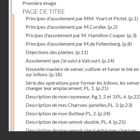
Première image
PAGE DE TITRE
Principes d'assolement par MM. Yvart et Pictet.
(p.1)
Principes d'assolement par M.Cordier.
(p.2)
Pricipes d'assolement par M. Hamilton Couper.
(p.3)
Principes d'assolement par M.de Fellemberg.
(p.8)
Déjections des plantes.
(p.11)
Assolement que j'ai suivi à Valcourt.
(p.14)
Nouvelle manière de semer, cultiver et fumer le blé en 
sur billons.
(p.18)
Série des opérations pour former les billons, les semer
changer leur emplacement, PL. 1.
(p.21)
Description de mon rayonneur, fig.1, 2 et 3,PL. 6.
(p.22
Description de mes Charrues-jumelles,PL. 3.
(p.23)
Description de mon Butteur,PL. 2.
(p.24)
Description de mon semoir double, PL. 4.
(p.25)
Description de mon semoir placé entre mes charrues-
Droits réservés - CNAM
jumelles, PL. 5.
(p.27)